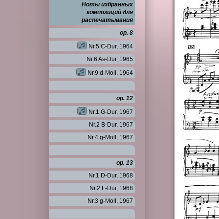
Ноты избранных
композиций для
распечатывания
op. 8
Nr.5 C-Dur, 1964
Nr.6 As-Dur, 1965
Nr.9 d-Moll, 1964
op. 12
Nr.1 G-Dur, 1967
Nr.2 B-Dur, 1967
Nr.4 g-Moll, 1967
op. 13
Nr.1 D-Dur, 1968
Nr.2 F-Dur, 1968
Nr.3 g-Moll, 1967