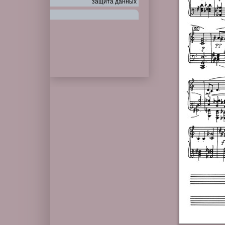
защи́та да́нных