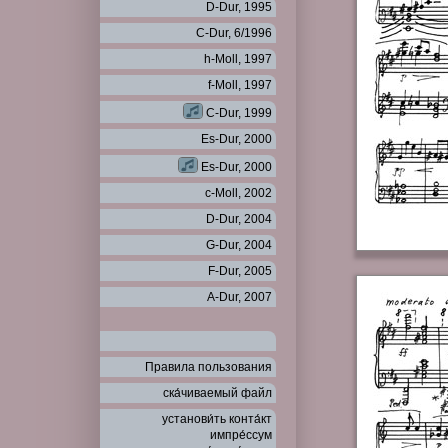
D-Dur, 1995
C-Dur, 6/1996
h-Moll, 1997
f-Moll, 1997
C-Dur, 1999
Es-Dur, 2000
Es-Dur, 2000
c-Moll, 2002
D-Dur, 2004
G-Dur, 2004
F-Dur, 2005
A-Dur, 2007
Правила пользования
ска́чиваемый файл
установи́ть конта́кт
импре́ссум