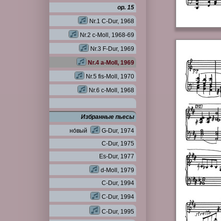
op. 15
Nr.1 C-Dur, 1968
Nr.2 c-Moll, 1968-69
Nr.3 F-Dur, 1969
Nr.4 a-Moll, 1969
Nr.5 fis-Moll, 1970
Nr.6 c-Moll, 1968
Избранные пьесы
но́вый
G-Dur, 1974
C-Dur, 1975
Es-Dur, 1977
d-Moll, 1979
C-Dur, 1994
C-Dur, 1994
C-Dur, 1995